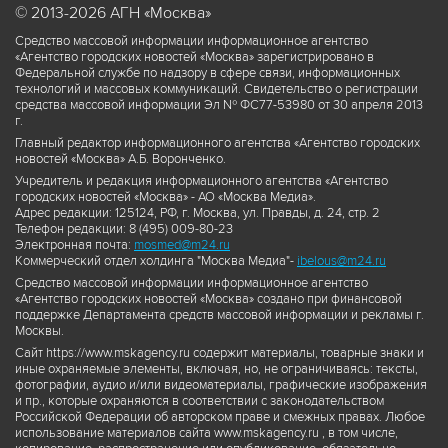
© 2013-2026 АГН «Москва»
Средство массовой информации информационное агентство
«Агентство городских новостей «Москва» зарегистрировано в
Федеральной службе по надзору в сфере связи, информационных
технологий и массовых коммуникаций. Свидетельство о регистрации
средства массовой информации Эл № ФС77-53980 от 30 апреля 2013
г.
Главный редактор информационного агентства «Агентство городских
новостей «Москва» А.Б. Воронченко.
Учредитель и редакция информационного агентства «Агентство
городских новостей «Москва» - АО «Москва Медиа».
Адрес редакции: 125124, РФ, г. Москва, ул. Правды, д. 24, стр. 2
Телефон редакции: 8 (495) 009-80-23
Электронная почта:
mosmed@m24.ru
Коммерческий отдел холдинга "Москва Медиа"-
ibelous@m24.ru
Средство массовой информации информационное агентство
«Агентство городских новостей «Москва» создано при финансовой
поддержке Департамента средств массовой информации и рекламы г.
Москвы.
Сайт https://www.mskagency.ru содержит материалы, товарные знаки и
иные охраняемые элементы, включая, но, не ограничиваясь: тексты,
фотографии, аудио и/или видеоматериалы, графические изображения
и пр., которые охраняются в соответствии с законодательством
Российской Федерации об авторском праве и смежных правах. Любое
использование материалов сайта www.mskagency.ru , в том числе,