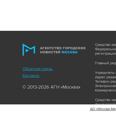
Средство ма
Федеральной
регистрации
Главный ред
Обратная связь
Учредитель 
Контакты
Адрес редакц
Телефон ред
Электронная
© 2013-2026 АГН «Москва»
Коммерчески
Средство ма
финансовой 
АО «Москва Ме
Сайт https: