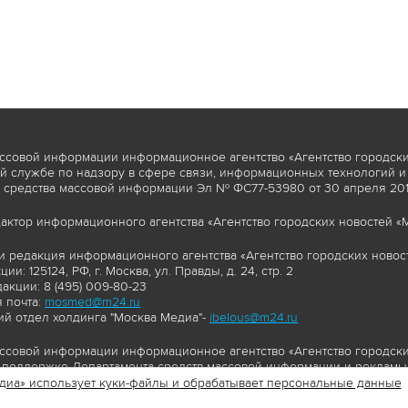
ссовой информации информационное агентство «Агентство городски
 службе по надзору в сфере связи, информационных технологий и
 средства массовой информации Эл № ФС77-53980 от 30 апреля 2013
актор информационного агентства «Агентство городских новостей «М
и редакция информационного агентства «Агентство городских новост
ии: 125124, РФ, г. Москва, ул. Правды, д. 24, стр. 2
акции: 8 (495) 009-80-23
 почта:
mosmed@m24.ru
й отдел холдинга "Москва Медиа"-
ibelous@m24.ru
ссовой информации информационное агентство «Агентство городски
поддержке Департамента средств массовой информации и рекламы 
диа» использует куки-файлы и обрабатывает персональные данные
//www.mskagency.ru содержит материалы, товарные знаки и иные охра