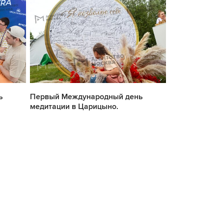
ь
Первый Международный день
Первый Межд
медитации в Царицыно.
медитации в