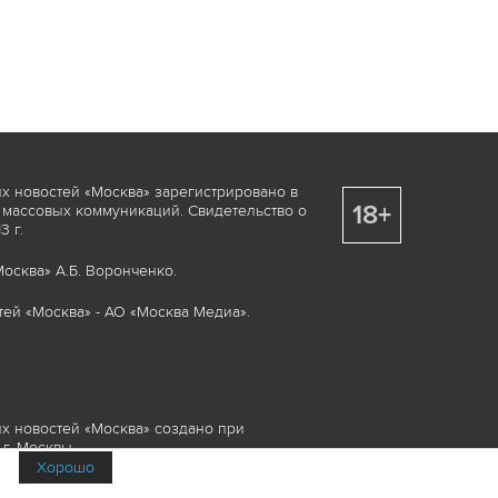
х новостей «Москва» зарегистрировано в
18+
 массовых коммуникаций. Свидетельство о
 г.
осква» А.Б. Воронченко.
ей «Москва» - АО «Москва Медиа».
х новостей «Москва» создано при
г. Москвы.
Хорошо
няемые элементы, включая, но, не