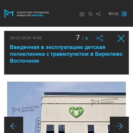
ВХОД
7
26.03.2024 14:48
/ 9
Введенная в эксплуатацию детская
поликлиника с травмпунктом в Бирюлево
Восточном