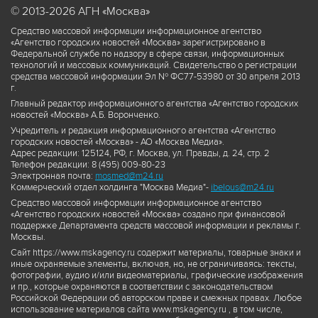
© 2013-2026 АГН «Москва»
Средство массовой информации информационное агентство
«Агентство городских новостей «Москва» зарегистрировано в
Федеральной службе по надзору в сфере связи, информационных
технологий и массовых коммуникаций. Свидетельство о регистрации
средства массовой информации Эл № ФС77-53980 от 30 апреля 2013
г.
Главный редактор информационного агентства «Агентство городских
новостей «Москва» А.Б. Воронченко.
Учредитель и редакция информационного агентства «Агентство
городских новостей «Москва» - АО «Москва Медиа».
Адрес редакции: 125124, РФ, г. Москва, ул. Правды, д. 24, стр. 2
Телефон редакции: 8 (495) 009-80-23
Электронная почта:
mosmed@m24.ru
Коммерческий отдел холдинга "Москва Медиа"-
ibelous@m24.ru
Средство массовой информации информационное агентство
«Агентство городских новостей «Москва» создано при финансовой
поддержке Департамента средств массовой информации и рекламы г.
Москвы.
Сайт https://www.mskagency.ru содержит материалы, товарные знаки и
иные охраняемые элементы, включая, но, не ограничиваясь: тексты,
фотографии, аудио и/или видеоматериалы, графические изображения
и пр., которые охраняются в соответствии с законодательством
Российской Федерации об авторском праве и смежных правах. Любое
использование материалов сайта www.mskagency.ru , в том числе,