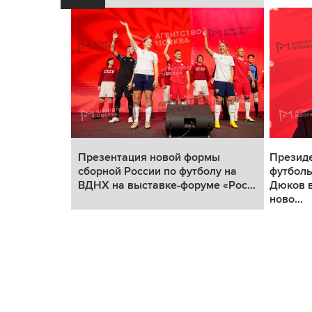
рмы
Презентация новой формы
Президе
олу на
сборной России по футболу на
футболь
е «Рос...
ВДНХ на выставке-форуме «Рос...
Дюков в
ново...