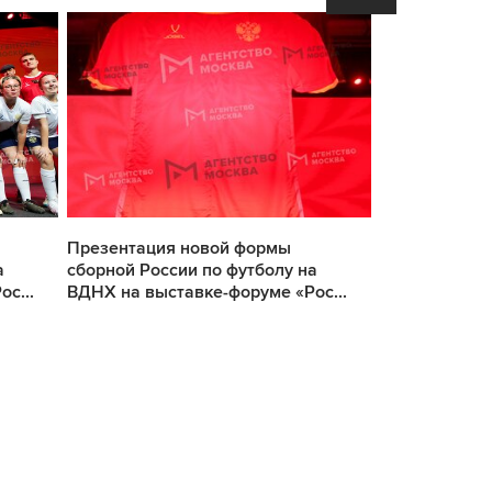
Презентация новой формы
Презентация
а
сборной России по футболу на
сборной Росс
с...
ВДНХ на выставке-форуме «Рос...
ВДНХ на выст