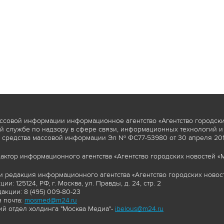
ссовой информации информационное агентство «Агентство городски
 службе по надзору в сфере связи, информационных технологий и
 средства массовой информации Эл № ФС77-53980 от 30 апреля 2013
актор информационного агентства «Агентство городских новостей «М
и редакция информационного агентства «Агентство городских новост
ии: 125124, РФ, г. Москва, ул. Правды, д. 24, стр. 2
акции: 8 (495) 009-80-23
 почта:
mosmed@m24.ru
й отдел холдинга "Москва Медиа"-
ibelous@m24.ru