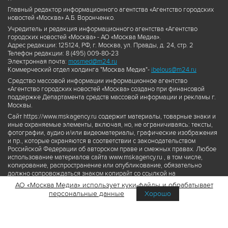
Главный редактор информационного агентства «Агентство городских
новостей «Москва» А.Б. Воронченко.
Учредитель и редакция информационного агентства «Агентство
городских новостей «Москва» - АО «Москва Медиа».
Адрес редакции: 125124, РФ, г. Москва, ул. Правды, д. 24, стр. 2
Телефон редакции: 8 (495) 009-80-23
Электронная почта:
mosmed@m24.ru
Коммерческий отдел холдинга "Москва Медиа"-
ibelous@m24.ru
Средство массовой информации информационное агентство
«Агентство городских новостей «Москва» создано при финансовой
поддержке Департамента средств массовой информации и рекламы г.
Москвы.
Сайт https://www.mskagency.ru содержит материалы, товарные знаки и
иные охраняемые элементы, включая, но, не ограничиваясь: тексты,
фотографии, аудио и/или видеоматериалы, графические изображения
и пр., которые охраняются в соответствии с законодательством
Российской Федерации об авторском праве и смежных правах. Любое
использование материалов сайта www.mskagency.ru , в том числе,
копирование, распространение или опубликование, обязательно
должно сопровождаться знаком копирайт со ссылкой на
правообладателя © АО «Москва Медиа», а также гиперссылкой на сайт
АО «Москва Медиа» использует куки-файлы и обрабатывает
www.mskagency.ru как на первоисточник информации. Переработка
персональные данные
Хорошо
материалов сайта www.mskagency.ru не допускается.
Пользовательское соглашение об использовании материалов
Агентства городских новостей «Москва»