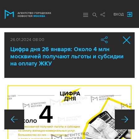
ВХОД
26.01.2024 08:00
Цифра дня 26 января: Около 4 млн
москвичей получают льготы и субсидии
на оплату ЖКУ