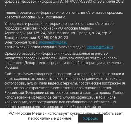
средства массовой информации Эл № ФС77-53980 от 30 апреля 2013
г.
Главный редактор информационного агентства «Агентство городских
новостей «Москва» А.Б. Воронченко.
Учредитель и редакция информационного агентства «Агентство
городских новостей «Москва» - АО «Москва Медиа».
Адрес редакции: 125124, РФ, г. Москва, ул. Правды, д. 24, стр. 2
Телефон редакции: 8 (495) 009-80-23
Электронная почта:
mosmed@m24.ru
Коммерческий отдел холдинга "Москва Медиа"-
ibelous@m24.ru
Средство массовой информации информационное агентство
«Агентство городских новостей «Москва» создано при финансовой
поддержке Департамента средств массовой информации и рекламы г.
Москвы.
Сайт https://www.mskagency.ru содержит материалы, товарные знаки и
иные охраняемые элементы, включая, но, не ограничиваясь: тексты,
фотографии, аудио и/или видеоматериалы, графические изображения
и пр., которые охраняются в соответствии с законодательством
Российской Федерации об авторском праве и смежных правах. Любое
использование материалов сайта www.mskagency.ru , в том числе,
копирование, распространение или опубликование, обязательно
должно сопровождаться знаком копирайт со ссылкой на
правообладателя © АО «Москва Медиа», а также гиперссылкой на сайт
АО «Москва Медиа» использует куки-файлы и обрабатывает
www.mskagency.ru как на первоисточник информации. Переработка
персональные данные
Хорошо
материалов сайта www.mskagency.ru не допускается.
Пользовательское соглашение об использовании материалов