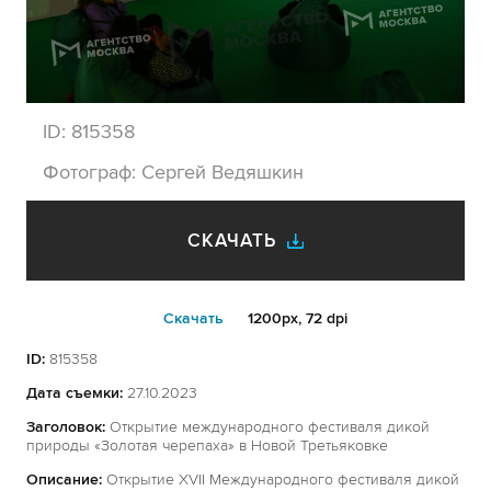
ID:
815358
Фотограф:
Сергей Ведяшкин
СКАЧАТЬ
Cкачать
1200px, 72 dpi
ID:
815358
Дата съемки:
27.10.2023
Заголовок:
Открытие международного фестиваля дикой
природы «Золотая черепаха» в Новой Третьяковке
Описание:
Открытие XVII Международного фестиваля дикой