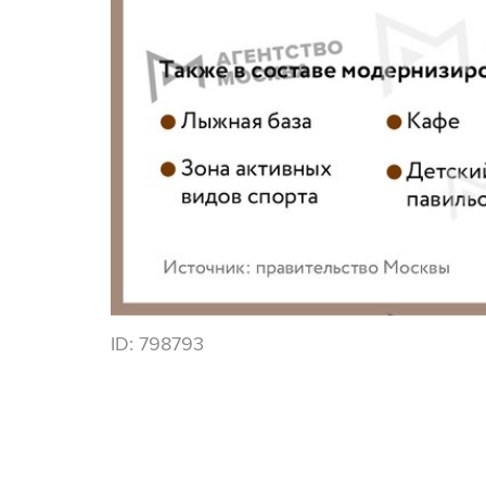
ID:
798793