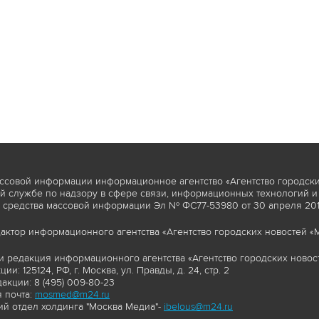
ссовой информации информационное агентство «Агентство городски
 службе по надзору в сфере связи, информационных технологий и
 средства массовой информации Эл № ФС77-53980 от 30 апреля 2013
актор информационного агентства «Агентство городских новостей «М
и редакция информационного агентства «Агентство городских новост
ии: 125124, РФ, г. Москва, ул. Правды, д. 24, стр. 2
акции: 8 (495) 009-80-23
 почта:
mosmed@m24.ru
й отдел холдинга "Москва Медиа"-
ibelous@m24.ru