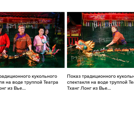
радиционного кукольного
Показ традиционного куколь
ля на воде труппой Театра
спектакля на воде труппой Те
нг из Вье...
Тханг Лонг из Вье...