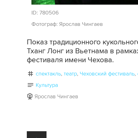
ID:
780506
Фотограф:
Ярослав Чингаев
Показ традиционного кукольного
Тханг Лонг из Вьетнама в рамк
фестиваля имени Чехова.
спектакль
театр
Чеховский фестиваль
Культура
Ярослав Чингаев