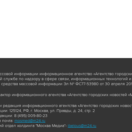
ссовой информации информационное агентство «Агентство городски
 службе по надзору в сфере связи, информационных технологий и
 средства массовой информации Эл № ФС77-53980 от 30 апреля 2013
актор информационного агентства «Агентство городских новостей «М
и редакция информационного агентства «Агентство городских новост
ии: 125124, РФ, г. Москва, ул. Правды, д. 24, стр. 2
акции: 8 (495) 009-80-23
 почта:
mosmed@m24.ru
й отдел холдинга "Москва Медиа"-
ibelous@m24.ru