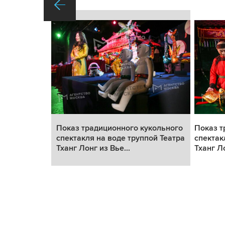
укольного
Показ традиционного кукольного
Показ т
пой Театра
спектакля на воде труппой Театра
спектак
Тханг Лонг из Вье...
Тханг Ло