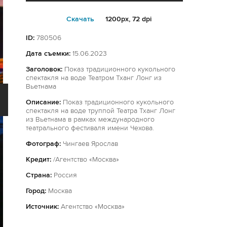
Cкачать
1200px, 72 dpi
ID:
780506
Дата съемки:
15.06.2023
Заголовок:
Показ традиционного кукольного
спектакля на воде Театром Тханг Лонг из
Вьетнама
Описание:
Показ традиционного кукольного
спектакля на воде труппой Театра Тханг Лонг
из Вьетнама в рамках международного
театрального фестиваля имени Чехова.
Фотограф:
Чингаев Ярослав
Кредит:
/Агентство «Москва»
Страна:
Россия
Город:
Москва
Источник:
Агентство «Москва»