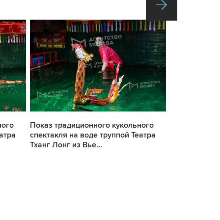
ного
Показ традиционного кукольного
Показ традиц
атра
спектакля на воде труппой Театра
спектакля на
Тханг Лонг из Вье...
Тханг Лонг из