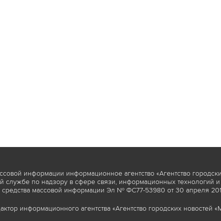
ссовой информации информационное агентство «Агентство городски
 службе по надзору в сфере связи, информационных технологий и
 средства массовой информации Эл № ФС77-53980 от 30 апреля 2013
актор информационного агентства «Агентство городских новостей «М