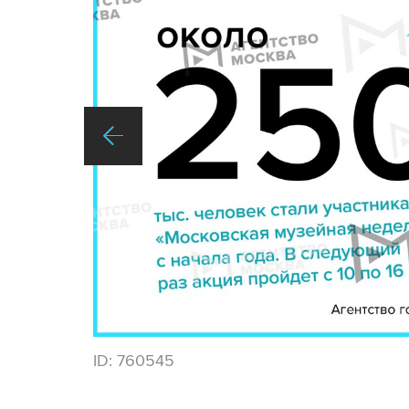
ID:
760545