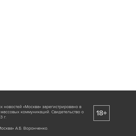
х новостей «Москва» зарегистрировано в
18+
 массовых коммуникаций. Свидетельство о
 г.
осква» А.Б. Воронченко.