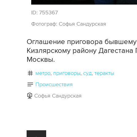
ID:
755367
Фотограф:
Софья Сандурская
Оглашение приговора бывшему 
Кизлярскому району Дагестана Г
Москвы.
метро
приговоры
суд
теракты
Происшествия
Софья Сандурская