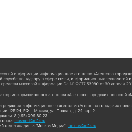
ссовой информации информационное агентство «Агентство городски
 службе по надзору в сфере связи, информационных технологий и
 средства массовой информации Эл № ФС77-53980 от 30 апреля 2013
актор информационного агентства «Агентство городских новостей «М
и редакция информационного агентства «Агентство городских новост
ии: 125124, РФ, г. Москва, ул. Правды, д. 24, стр. 2
акции: 8 (495) 009-80-23
 почта:
mosmed@m24.ru
й отдел холдинга "Москва Медиа"-
ibelous@m24.ru