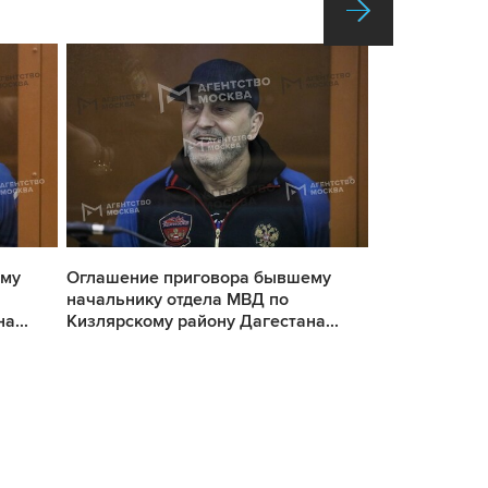
ему
Оглашение приговора бывшему
Оглашение п
начальнику отдела МВД по
начальнику о
а...
Кизлярскому району Дагестана...
Кизлярскому 