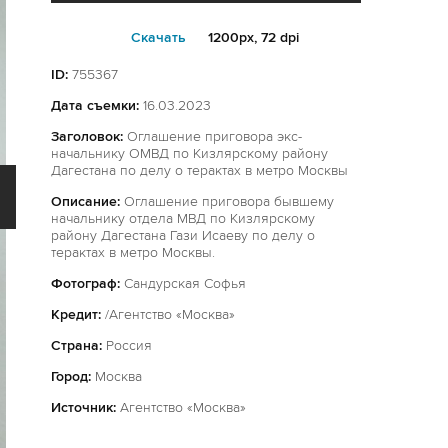
Cкачать
1200px, 72 dpi
ID:
755367
Дата съемки:
16.03.2023
Заголовок:
Оглашение приговора экс-
начальнику ОМВД по Кизлярскому району
Дагестана по делу о терактах в метро Москвы
Описание:
Оглашение приговора бывшему
начальнику отдела МВД по Кизлярскому
району Дагестана Гази Исаеву по делу о
терактах в метро Москвы.
Фотограф:
Сандурская Софья
Кредит:
/Агентство «Москва»
Страна:
Россия
Город:
Москва
Источник:
Агентство «Москва»