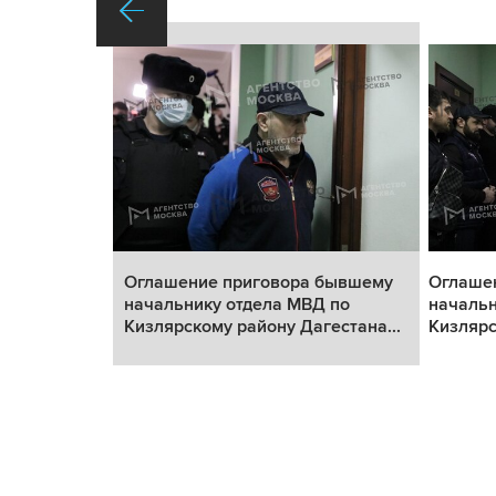
бывшему
Оглашение приговора бывшему
Оглаше
 по
начальнику отдела МВД по
начальн
естана...
Кизлярскому району Дагестана...
Кизлярс