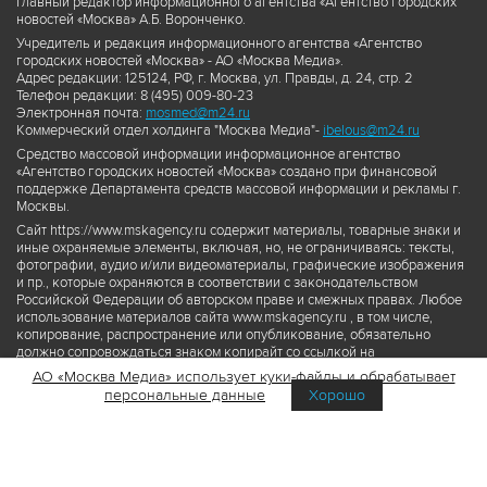
Главный редактор информационного агентства «Агентство городских
новостей «Москва» А.Б. Воронченко.
Учредитель и редакция информационного агентства «Агентство
городских новостей «Москва» - АО «Москва Медиа».
Адрес редакции: 125124, РФ, г. Москва, ул. Правды, д. 24, стр. 2
Телефон редакции: 8 (495) 009-80-23
Электронная почта:
mosmed@m24.ru
Коммерческий отдел холдинга "Москва Медиа"-
ibelous@m24.ru
Средство массовой информации информационное агентство
«Агентство городских новостей «Москва» создано при финансовой
поддержке Департамента средств массовой информации и рекламы г.
Москвы.
Сайт https://www.mskagency.ru содержит материалы, товарные знаки и
иные охраняемые элементы, включая, но, не ограничиваясь: тексты,
фотографии, аудио и/или видеоматериалы, графические изображения
и пр., которые охраняются в соответствии с законодательством
Российской Федерации об авторском праве и смежных правах. Любое
использование материалов сайта www.mskagency.ru , в том числе,
копирование, распространение или опубликование, обязательно
должно сопровождаться знаком копирайт со ссылкой на
правообладателя © АО «Москва Медиа», а также гиперссылкой на сайт
АО «Москва Медиа» использует куки-файлы и обрабатывает
www.mskagency.ru как на первоисточник информации. Переработка
персональные данные
Хорошо
материалов сайта www.mskagency.ru не допускается.
Пользовательское соглашение об использовании материалов
Агентства городских новостей «Москва»
Политика обработки персональных данных