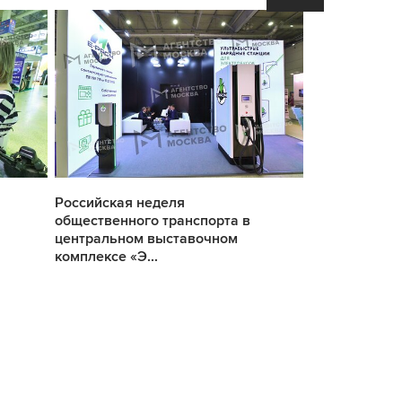
Российская неделя
Российская 
общественного транспорта в
общественног
центральном выставочном
центральном
комплексе «Э...
комплексе «Э.