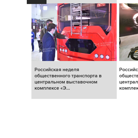
Российская неделя
Российс
рта в
общественного транспорта в
обществ
ном
центральном выставочном
центра
комплексе «Э...
комплек