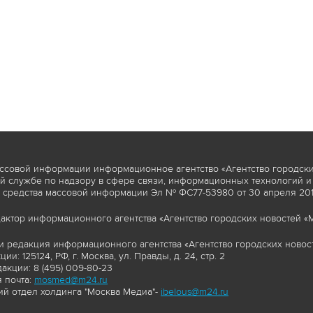
ссовой информации информационное агентство «Агентство городски
 службе по надзору в сфере связи, информационных технологий и
 средства массовой информации Эл № ФС77-53980 от 30 апреля 2013
актор информационного агентства «Агентство городских новостей «М
и редакция информационного агентства «Агентство городских новост
ии: 125124, РФ, г. Москва, ул. Правды, д. 24, стр. 2
акции: 8 (495) 009-80-23
 почта:
mosmed@m24.ru
й отдел холдинга "Москва Медиа"-
ibelous@m24.ru