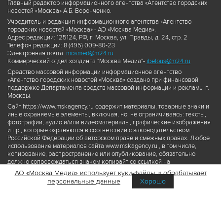
Главный редактор информационного агентства «Агентство городских
новостей «Москва» А.Б. Воронченко.
Учредитель и редакция информационного агентства «Агентство
городских новостей «Москва» - АО «Москва Медиа».
Адрес редакции: 125124, РФ, г. Москва, ул. Правды, д. 24, стр. 2
Телефон редакции: 8 (495) 009-80-23
Электронная почта:
mosmed@m24.ru
Коммерческий отдел холдинга "Москва Медиа"-
ibelous@m24.ru
Средство массовой информации информационное агентство
«Агентство городских новостей «Москва» создано при финансовой
поддержке Департамента средств массовой информации и рекламы г.
Москвы.
Сайт https://www.mskagency.ru содержит материалы, товарные знаки и
иные охраняемые элементы, включая, но, не ограничиваясь: тексты,
фотографии, аудио и/или видеоматериалы, графические изображения
и пр., которые охраняются в соответствии с законодательством
Российской Федерации об авторском праве и смежных правах. Любое
использование материалов сайта www.mskagency.ru , в том числе,
копирование, распространение или опубликование, обязательно
должно сопровождаться знаком копирайт со ссылкой на
правообладателя © АО «Москва Медиа», а также гиперссылкой на сайт
АО «Москва Медиа» использует куки-файлы и обрабатывает
www.mskagency.ru как на первоисточник информации. Переработка
персональные данные
Хорошо
материалов сайта www.mskagency.ru не допускается.
Пользовательское соглашение об использовании материалов
Агентства городских новостей «Москва»
Политика обработки персональных данных