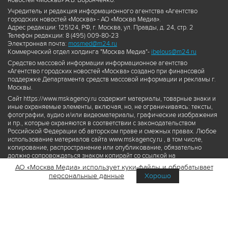
новостей «Москва» А.Б. Воронченко.
Учредитель и редакция информационного агентства «Агентство
городских новостей «Москва» - АО «Москва Медиа».
Адрес редакции: 125124, РФ, г. Москва, ул. Правды, д. 24, стр. 2
Телефон редакции: 8 (495) 009-80-23
Электронная почта:
mosmed@m24.ru
Коммерческий отдел холдинга "Москва Медиа"-
ibelous@m24.ru
Средство массовой информации информационное агентство
«Агентство городских новостей «Москва» создано при финансовой
поддержке Департамента средств массовой информации и рекламы г.
Москвы.
Сайт https://www.mskagency.ru содержит материалы, товарные знаки и
иные охраняемые элементы, включая, но, не ограничиваясь: тексты,
фотографии, аудио и/или видеоматериалы, графические изображения
и пр., которые охраняются в соответствии с законодательством
Российской Федерации об авторском праве и смежных правах. Любое
использование материалов сайта www.mskagency.ru , в том числе,
копирование, распространение или опубликование, обязательно
должно сопровождаться знаком копирайт со ссылкой на
правообладателя © АО «Москва Медиа», а также гиперссылкой на сайт
АО «Москва Медиа» использует куки-файлы и обрабатывает
www.mskagency.ru как на первоисточник информации. Переработка
персональные данные
Хорошо
материалов сайта www.mskagency.ru не допускается.
Пользовательское соглашение об использовании материалов
Агентства городских новостей «Москва»
Политика обработки персональных данных