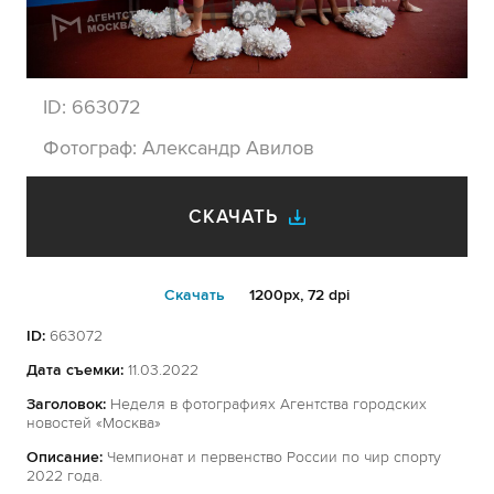
ID:
663072
Фотограф:
Александр Авилов
СКАЧАТЬ
Cкачать
1200px, 72 dpi
ID:
663072
Дата съемки:
11.03.2022
Заголовок:
Неделя в фотографиях Агентства городских
новостей «Москва»
Описание:
Чемпионат и первенство России по чир спорту
2022 года.