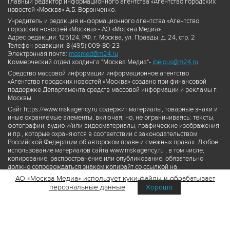
Главный редактор информационного агентства «Агентство городских
новостей «Москва» А.Б. Воронченко.
Учредитель и редакция информационного агентства «Агентство
городских новостей «Москва» - АО «Москва Медиа».
Адрес редакции: 125124, РФ, г. Москва, ул. Правды, д. 24, стр. 2
Телефон редакции: 8 (495) 009-80-23
Электронная почта:
mosmed@m24.ru
Коммерческий отдел холдинга "Москва Медиа"-
ibelous@m24.ru
Средство массовой информации информационное агентство
«Агентство городских новостей «Москва» создано при финансовой
поддержке Департамента средств массовой информации и рекламы г.
Москвы.
Сайт https://www.mskagency.ru содержит материалы, товарные знаки и
иные охраняемые элементы, включая, но, не ограничиваясь: тексты,
фотографии, аудио и/или видеоматериалы, графические изображения
и пр., которые охраняются в соответствии с законодательством
Российской Федерации об авторском праве и смежных правах. Любое
использование материалов сайта www.mskagency.ru , в том числе,
копирование, распространение или опубликование, обязательно
должно сопровождаться знаком копирайт со ссылкой на
правообладателя © АО «Москва Медиа», а также гиперссылкой на сайт
АО «Москва Медиа» использует куки-файлы и обрабатывает
www.mskagency.ru как на первоисточник информации. Переработка
персональные данные
Хорошо
материалов сайта www.mskagency.ru не допускается.
Пользовательское соглашение об использовании материалов
Агентства городских новостей «Москва»
Политика обработки персональных данных