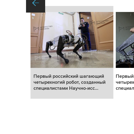
гающий
Первый российский шагающий
Первый
зданный
четырехногий робот, созданный
четырех
сс...
специалистами Научно-исс...
специал