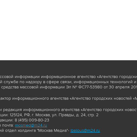
ссовой информации информационное агентство «Агентство городски
 службе по надзору в сфере связи, информационных технологий и
 средства массовой информации Эл № ФС77-53980 от 30 апреля 2013
актор информационного агентства «Агентство городских новостей «М
и редакция информационного агентства «Агентство городских новост
ии: 125124, РФ, г. Москва, ул. Правды, д. 24, стр. 2
акции: 8 (495) 009-80-23
 почта:
mosmed@m24.ru
й отдел холдинга "Москва Медиа"-
ibelous@m24.ru