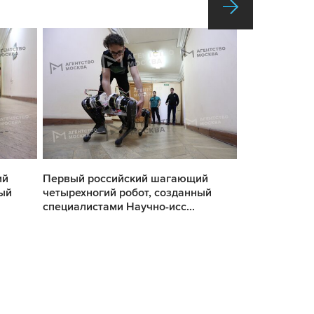
ий
Первый российский шагающий
Первый росс
ный
четырехногий робот, созданный
четырехногий
специалистами Научно-исс...
специалистам