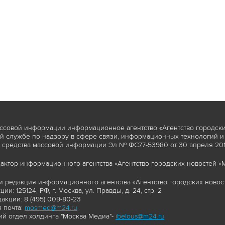
ссовой информации информационное агентство «Агентство городски
 службе по надзору в сфере связи, информационных технологий и
 средства массовой информации Эл № ФС77-53980 от 30 апреля 2013
актор информационного агентства «Агентство городских новостей «М
и редакция информационного агентства «Агентство городских новост
ии: 125124, РФ, г. Москва, ул. Правды, д. 24, стр. 2
акции: 8 (495) 009-80-23
 почта:
mosmed@m24.ru
й отдел холдинга "Москва Медиа"-
ibelous@m24.ru