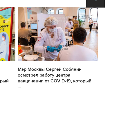
Мэр Москвы Сергей Собянин
Мэр Москвы 
осмотрел работу центра
осмотрел раб
орый
вакцинации от COVID-19, который
вакцинации о
...
...