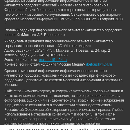
Средство массовой информации информационное агентство
«Агентство городских новостей «Москва» зарегистрировано в
Федеральной службе по надзору в сфере связи, информационных
технологий и массовых коммуникаций. Свидетельство о регистрации
средства массовой информации Эл № ФС77-53980 от 30 апреля 2013
г.
Главный редактор информационного агентства «Агентство городских
новостей «Москва» А.Б. Воронченко.
Учредитель и редакция информационного агентства «Агентство
городских новостей «Москва» - АО «Москва Медиа».
Адрес редакции: 125124, РФ, г. Москва, ул. Правды, д. 24, стр. 2
Телефон редакции: 8 (495) 009-80-23
Электронная почта:
mosmed@m24.ru
Коммерческий отдел холдинга "Москва Медиа"-
ibelous@m24.ru
Средство массовой информации информационное агентство
«Агентство городских новостей «Москва» создано при финансовой
поддержке Департамента средств массовой информации и рекламы г.
Москвы.
Сайт https://www.mskagency.ru содержит материалы, товарные знаки и
иные охраняемые элементы, включая, но, не ограничиваясь: тексты,
фотографии, аудио и/или видеоматериалы, графические изображения
и пр., которые охраняются в соответствии с законодательством
Российской Федерации об авторском праве и смежных правах. Любое
использование материалов сайта www.mskagency.ru , в том числе,
копирование, распространение или опубликование, обязательно
должно сопровождаться знаком копирайт со ссылкой на
правообладателя © АО «Москва Медиа», а также гиперссылкой на сайт