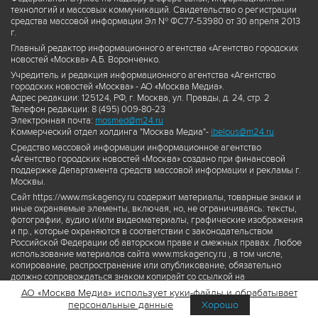
технологий и массовых коммуникаций. Свидетельство о регистрации
средства массовой информации Эл № ФС77-53980 от 30 апреля 2013
г.
Главный редактор информационного агентства «Агентство городских
новостей «Москва» А.Б. Воронченко.
Учредитель и редакция информационного агентства «Агентство
городских новостей «Москва» - АО «Москва Медиа».
Адрес редакции: 125124, РФ, г. Москва, ул. Правды, д. 24, стр. 2
Телефон редакции: 8 (495) 009-80-23
Электронная почта:
mosmed@m24.ru
Коммерческий отдел холдинга "Москва Медиа"-
ibelous@m24.ru
Средство массовой информации информационное агентство
«Агентство городских новостей «Москва» создано при финансовой
поддержке Департамента средств массовой информации и рекламы г.
Москвы.
Сайт https://www.mskagency.ru содержит материалы, товарные знаки и
иные охраняемые элементы, включая, но, не ограничиваясь: тексты,
фотографии, аудио и/или видеоматериалы, графические изображения
и пр., которые охраняются в соответствии с законодательством
Российской Федерации об авторском праве и смежных правах. Любое
использование материалов сайта www.mskagency.ru , в том числе,
копирование, распространение или опубликование, обязательно
должно сопровождаться знаком копирайт со ссылкой на
правообладателя © АО «Москва Медиа», а также гиперссылкой на сайт
АО «Москва Медиа» использует куки-файлы и обрабатывает
www.mskagency.ru как на первоисточник информации. Переработка
персональные данные
Хорошо
материалов сайта www.mskagency.ru не допускается.