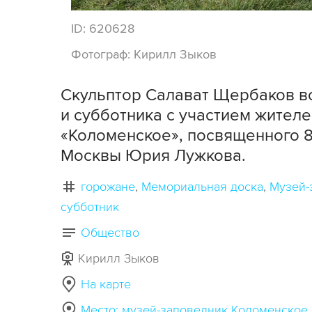
ID:
620628
Фотограф:
Кирилл Зыков
Скульптор Салават Щербаков в
и субботника с участием жител
«Коломенское», посвященного 
Москвы Юрия Лужкова.
горожане
Мемориальная доска
Музей-
субботник
Общество
Кирилл Зыков
На карте
Место: музей-заповедник Коломенское