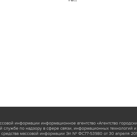
ссовой информации информационное агентство «Агентство городски
 службе по надзору в сфере связи, информационных технологий и
 средства массовой информации Эл № ФС77-53980 от 30 апреля 2013