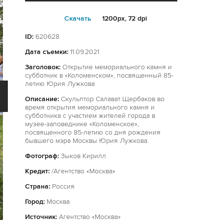
Cкачать
1200px, 72 dpi
ID:
620628
Дата съемки:
11.09.2021
Заголовок:
Открытие мемориального камня и
субботник в «Коломенском», посвященный 85-
летию Юрия Лужкова
Описание:
Скульптор Салават Щербаков во
время открытия мемориального камня и
субботника с участием жителей города в
музее-заповеднике «Коломенское»,
посвященного 85-летию со дня рождения
бывшего мэра Москвы Юрия Лужкова.
Фотограф:
Зыков Кирилл
Кредит:
/Агентство «Москва»
Страна:
Россия
Город:
Москва
Источник:
Агентство «Москва»