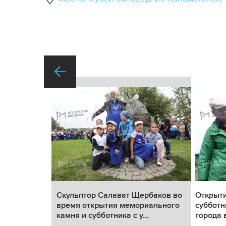
о камня и
Скульптор Салават Щербаков во
Открыти
ителей
время открытия мемориального
субботн
.
камня и субботника с у...
города 