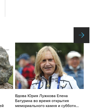
Вдова Юрия Лужкова Елена
Председател
Батурина во время открытия
независимых
ей
мемориального камня и субботн...
(ФНПР) Михаи