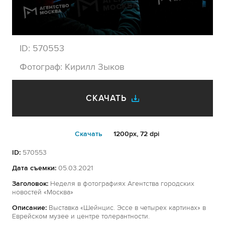
ID:
570553
Фотограф:
Кирилл Зыков
СКАЧАТЬ
Cкачать
1200px, 72 dpi
ID:
570553
Дата съемки:
05.03.2021
Заголовок:
Неделя в фотографиях Агентства городских
новостей «Москва»
Описание:
Выставка «Шейнцис. Эссе в четырех картинах» в
Еврейском музее и центре толерантности.