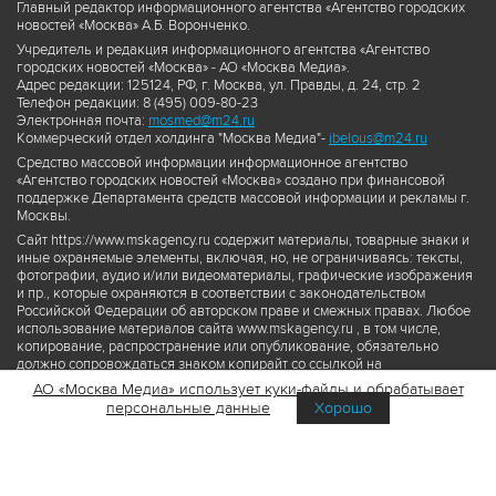
Главный редактор информационного агентства «Агентство городских
новостей «Москва» А.Б. Воронченко.
Учредитель и редакция информационного агентства «Агентство
городских новостей «Москва» - АО «Москва Медиа».
Адрес редакции: 125124, РФ, г. Москва, ул. Правды, д. 24, стр. 2
Телефон редакции: 8 (495) 009-80-23
Электронная почта:
mosmed@m24.ru
Коммерческий отдел холдинга "Москва Медиа"-
ibelous@m24.ru
Средство массовой информации информационное агентство
«Агентство городских новостей «Москва» создано при финансовой
поддержке Департамента средств массовой информации и рекламы г.
Москвы.
Сайт https://www.mskagency.ru содержит материалы, товарные знаки и
иные охраняемые элементы, включая, но, не ограничиваясь: тексты,
фотографии, аудио и/или видеоматериалы, графические изображения
и пр., которые охраняются в соответствии с законодательством
Российской Федерации об авторском праве и смежных правах. Любое
использование материалов сайта www.mskagency.ru , в том числе,
копирование, распространение или опубликование, обязательно
должно сопровождаться знаком копирайт со ссылкой на
правообладателя © АО «Москва Медиа», а также гиперссылкой на сайт
АО «Москва Медиа» использует куки-файлы и обрабатывает
www.mskagency.ru как на первоисточник информации. Переработка
персональные данные
Хорошо
материалов сайта www.mskagency.ru не допускается.
Пользовательское соглашение об использовании материалов
Агентства городских новостей «Москва»
Политика обработки персональных данных