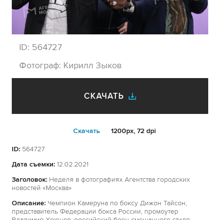
ID:
564727
Фотограф:
Кирилл Зыков
СКАЧАТЬ
Cкачать
1200px, 72 dpi
ID:
564727
Дата съемки:
12.02.2021
Заголовок:
Неделя в фотографиях Агентства городских
новостей «Москва»
Описание:
Чемпион Камеруна по боксу Дижон Тайсон,
представитель Федерации бокса России, промоутер
Владимир Хрюнов, российский боец смешанного стиля