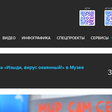
АГН
АГН 
ВИДЕО
ИНФОГРАФИКА
СПЕЦПРОЕКТЫ
СЕРВИСЫ
а «Изыди, вирус окаянный!» в Музее