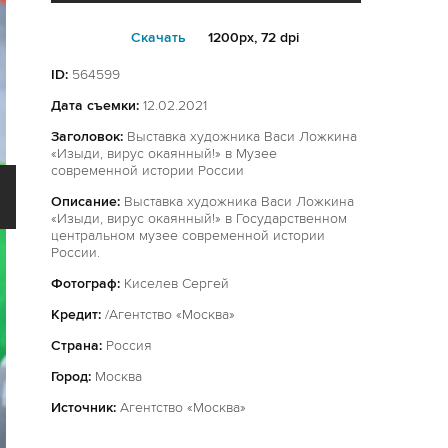
Cкачать
1200px, 72 dpi
ID:
564599
Дата съемки:
12.02.2021
Заголовок:
Выставка художника Васи Ложкина
«Изыди, вирус окаянный!» в Музее
современной истории России
Описание:
Выставка художника Васи Ложкина
«Изыди, вирус окаянный!» в Государственном
центральном музее современной истории
России.
Фотограф:
Киселев Сергей
Кредит:
/Агентство «Москва»
Страна:
Россия
Город:
Москва
Источник:
Агентство «Москва»