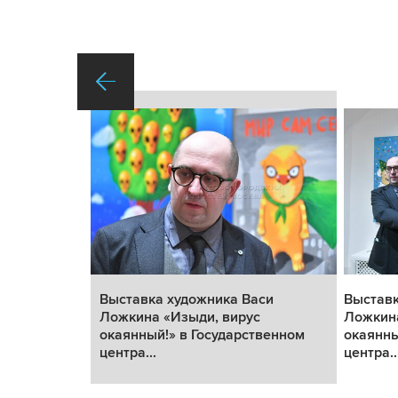
си
Выставка художника Васи
Выставк
Ложкина «Изыди, вирус
Ложкина
венном
окаянный!» в Государственном
окаянны
центра...
центра..