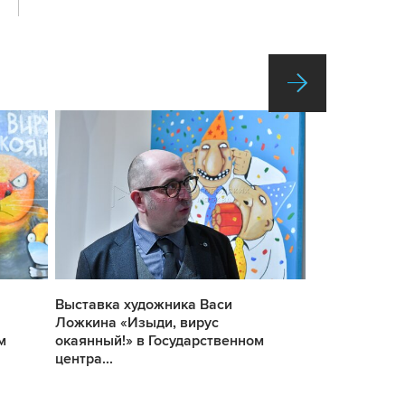
Выставка художника Васи
Выставка ху
Ложкина «Изыди, вирус
Ложкина «Из
м
окаянный!» в Государственном
окаянный!» в
центра...
центра...