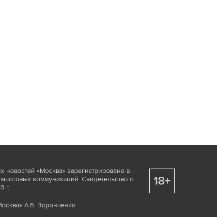
х новостей «Москва» зарегистрировано в
18+
 массовых коммуникаций. Свидетельство о
 г.
осква» А.Б. Воронченко.