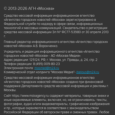
© 2013-2026 АГН «Москва»
Средство массовой информации информационное агентство
«Агентство городских новостей «Москва» зарегистрировано в
Федеральной службе по надзору в сфере связи, информационных
технологий и массовых коммуникаций. Свидетельство о регистрации
средства массовой информации Эл № ФС77-53980 от 30 апреля 2013
г.
Главный редактор информационного агентства «Агентство городских
новостей «Москва» А.Б. Воронченко.
Учредитель и редакция информационного агентства «Агентство
городских новостей «Москва» - АО «Москва Медиа».
Адрес редакции: 125124, РФ, г. Москва, ул. Правды, д. 24, стр. 2
Телефон редакции: 8 (495) 009-80-23
Электронная почта:
mosmed@m24.ru
Коммерческий отдел холдинга "Москва Медиа"-
ibelous@m24.ru
Средство массовой информации информационное агентство
«Агентство городских новостей «Москва» создано при финансовой
поддержке Департамента средств массовой информации и рекламы г.
Москвы.
Сайт https://www.mskagency.ru содержит материалы, товарные знаки и
иные охраняемые элементы, включая, но, не ограничиваясь: тексты,
фотографии, аудио и/или видеоматериалы, графические изображения
и пр., которые охраняются в соответствии с законодательством
Российской Федерации об авторском праве и смежных правах. Любое