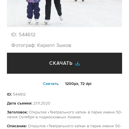
ID:
544612
Фотограф:
Кирилл Зыков
СКАЧАТЬ
Cкачать
1200px, 72 dpi
ID:
544612
Дата съемки:
21.11.2020
Заголовок:
Открытие «Театрального катка» в парке имени 50-
летия Октября в подмосковных Химках
Описание:
Открытие «Театрального катка» в парке имени 50-