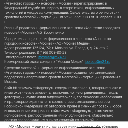
«Агентство городских новостей «Москва» зарегистрировано в
Федеральной службе по надзору в сфере связи, информационных
технологий и массовых коммуникаций. Свидетельство о регистрации
средства массовой информации Эл № ФС77-53980 от 30 апреля 2013
г.
Главный редактор информационного агентства «Агентство городских
новостей «Москва» А.Б. Воронченко.
Учредитель и редакция информационного агентства «Агентство
городских новостей «Москва» - АО «Москва Медиа».
Адрес редакции: 125124, РФ, г. Москва, ул. Правды, д. 24, стр. 2
Телефон редакции: 8 (495) 009-80-23
Электронная почта:
mosmed@m24.ru
Коммерческий отдел холдинга "Москва Медиа"-
ibelous@m24.ru
Средство массовой информации информационное агентство
«Агентство городских новостей «Москва» создано при финансовой
поддержке Департамента средств массовой информации и рекламы г.
Москвы.
Сайт https://www.mskagency.ru содержит материалы, товарные знаки и
иные охраняемые элементы, включая, но, не ограничиваясь: тексты,
фотографии, аудио и/или видеоматериалы, графические изображения
и пр., которые охраняются в соответствии с законодательством
Российской Федерации об авторском праве и смежных правах. Любое
использование материалов сайта www.mskagency.ru , в том числе,
копирование, распространение или опубликование, обязательно
должно сопровождаться знаком копирайт со ссылкой на
правообладателя © АО «Москва Медиа», а также гиперссылкой на сайт
АО «Москва Медиа» использует куки-файлы и обрабатывает