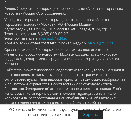
г.
Главный редактор информационного агентства «Агентство городских
новостей «Москва» А.Б. Воронченко.
Учредитель и редакция информационного агентства «Агентство
городских новостей «Москва» - АО «Москва Медиа».
Адрес редакции: 125124, РФ, г. Москва, ул. Правды, д. 24, стр. 2
Телефон редакции: 8 (495) 009-80-23
Электронная почта:
mosmed@m24.ru
Коммерческий отдел холдинга "Москва Медиа"-
ibelous@m24.ru
Средство массовой информации информационное агентство
«Агентство городских новостей «Москва» создано при финансовой
поддержке Департамента средств массовой информации и рекламы г.
Москвы.
Сайт https://www.mskagency.ru содержит материалы, товарные знаки и
иные охраняемые элементы, включая, но, не ограничиваясь: тексты,
фотографии, аудио и/или видеоматериалы, графические изображения
и пр., которые охраняются в соответствии с законодательством
Российской Федерации об авторском праве и смежных правах. Любое
использование материалов сайта www.mskagency.ru , в том числе,
копирование, распространение или опубликование, обязательно
должно сопровождаться знаком копирайт со ссылкой на
правообладателя © АО «Москва Медиа», а также гиперссылкой на сайт
АО «Москва Медиа» использует куки-файлы и обрабатывает
www.mskagency.ru как на первоисточник информации. Переработка
персональные данные
Хорошо
материалов сайта www.mskagency.ru не допускается.
Пользовательское соглашение об использовании материалов
Агентства городских новостей «Москва»