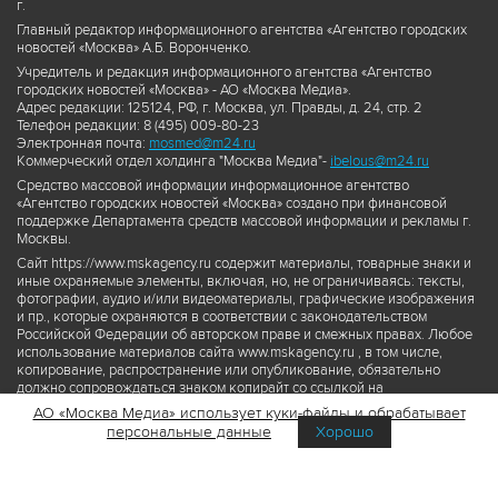
г.
Главный редактор информационного агентства «Агентство городских
новостей «Москва» А.Б. Воронченко.
Учредитель и редакция информационного агентства «Агентство
городских новостей «Москва» - АО «Москва Медиа».
Адрес редакции: 125124, РФ, г. Москва, ул. Правды, д. 24, стр. 2
Телефон редакции: 8 (495) 009-80-23
Электронная почта:
mosmed@m24.ru
Коммерческий отдел холдинга "Москва Медиа"-
ibelous@m24.ru
Средство массовой информации информационное агентство
«Агентство городских новостей «Москва» создано при финансовой
поддержке Департамента средств массовой информации и рекламы г.
Москвы.
Сайт https://www.mskagency.ru содержит материалы, товарные знаки и
иные охраняемые элементы, включая, но, не ограничиваясь: тексты,
фотографии, аудио и/или видеоматериалы, графические изображения
и пр., которые охраняются в соответствии с законодательством
Российской Федерации об авторском праве и смежных правах. Любое
использование материалов сайта www.mskagency.ru , в том числе,
копирование, распространение или опубликование, обязательно
должно сопровождаться знаком копирайт со ссылкой на
правообладателя © АО «Москва Медиа», а также гиперссылкой на сайт
АО «Москва Медиа» использует куки-файлы и обрабатывает
www.mskagency.ru как на первоисточник информации. Переработка
персональные данные
Хорошо
материалов сайта www.mskagency.ru не допускается.
Пользовательское соглашение об использовании материалов
Агентства городских новостей «Москва»