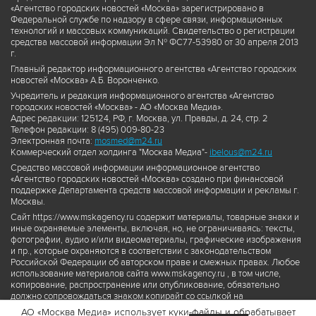
«Агентство городских новостей «Москва» зарегистрировано в
Федеральной службе по надзору в сфере связи, информационных
технологий и массовых коммуникаций. Свидетельство о регистрации
средства массовой информации Эл № ФС77-53980 от 30 апреля 2013
г.
Главный редактор информационного агентства «Агентство городских
новостей «Москва» А.Б. Воронченко.
Учредитель и редакция информационного агентства «Агентство
городских новостей «Москва» - АО «Москва Медиа».
Адрес редакции: 125124, РФ, г. Москва, ул. Правды, д. 24, стр. 2
Телефон редакции: 8 (495) 009-80-23
Электронная почта:
mosmed@m24.ru
Коммерческий отдел холдинга "Москва Медиа"-
ibelous@m24.ru
Средство массовой информации информационное агентство
«Агентство городских новостей «Москва» создано при финансовой
поддержке Департамента средств массовой информации и рекламы г.
Москвы.
Сайт https://www.mskagency.ru содержит материалы, товарные знаки и
иные охраняемые элементы, включая, но, не ограничиваясь: тексты,
фотографии, аудио и/или видеоматериалы, графические изображения
и пр., которые охраняются в соответствии с законодательством
Российской Федерации об авторском праве и смежных правах. Любое
использование материалов сайта www.mskagency.ru , в том числе,
копирование, распространение или опубликование, обязательно
должно сопровождаться знаком копирайт со ссылкой на
правообладателя © АО «Москва Медиа», а также гиперссылкой на сайт
АО «Москва Медиа» использует куки-файлы и обрабатывает