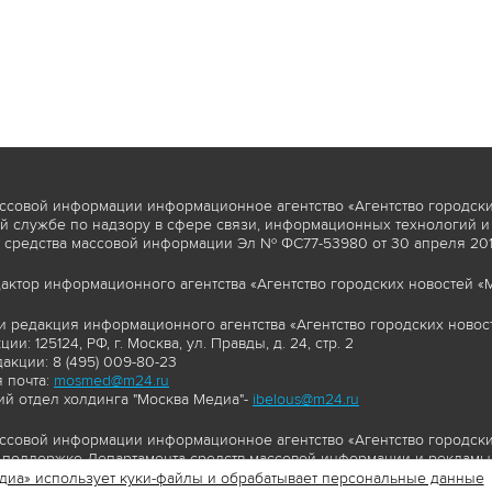
ссовой информации информационное агентство «Агентство городски
 службе по надзору в сфере связи, информационных технологий и
 средства массовой информации Эл № ФС77-53980 от 30 апреля 2013
актор информационного агентства «Агентство городских новостей «М
и редакция информационного агентства «Агентство городских новост
ии: 125124, РФ, г. Москва, ул. Правды, д. 24, стр. 2
акции: 8 (495) 009-80-23
 почта:
mosmed@m24.ru
й отдел холдинга "Москва Медиа"-
ibelous@m24.ru
ссовой информации информационное агентство «Агентство городски
поддержке Департамента средств массовой информации и рекламы 
диа» использует куки-файлы и обрабатывает персональные данные