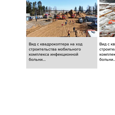
 ход
Вид с квадрокоптера на ход
Вид с к
ого
строительства мобильного
строите
ой
комплекса инфекционной
компле
больни...
больни..