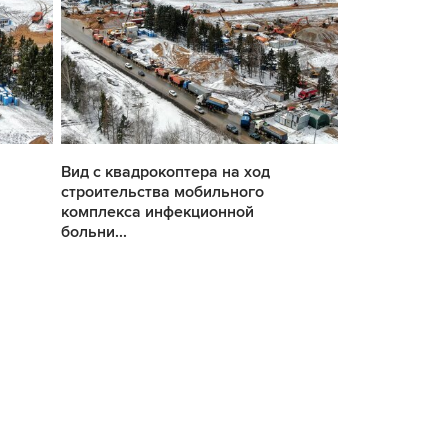
Вид с квадрокоптера на ход
Вид с квадро
строительства мобильного
строительств
комплекса инфекционной
комплекса и
больни...
больни...