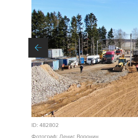
ID:
482802
Фотограф:
Денис Воронин