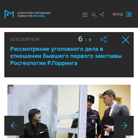
ВХОД
6
02.12.2019 15:16
/ 9
Рассмотрение уголовного дела в
отношении бывшего первого замглавы
Росгеологии Р.Горринга