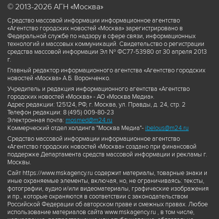
© 2013-2026 АГН «Москва»
Средство массовой информации информационное агентство
«Агентство городских новостей «Москва» зарегистрировано в
Федеральной службе по надзору в сфере связи, информационных
технологий и массовых коммуникаций. Свидетельство о регистрации
средства массовой информации Эл № ФС77-53980 от 30 апреля 2013
г.
Главный редактор информационного агентства «Агентство городских
новостей «Москва» А.Б. Воронченко.
Учредитель и редакция информационного агентства «Агентство
городских новостей «Москва» - АО «Москва Медиа».
Адрес редакции: 125124, РФ, г. Москва, ул. Правды, д. 24, стр. 2
Телефон редакции: 8 (495) 009-80-23
Электронная почта:
mosmed@m24.ru
Коммерческий отдел холдинга "Москва Медиа"-
ibelous@m24.ru
Средство массовой информации информационное агентство
«Агентство городских новостей «Москва» создано при финансовой
поддержке Департамента средств массовой информации и рекламы г.
Москвы.
Сайт https://www.mskagency.ru содержит материалы, товарные знаки и
иные охраняемые элементы, включая, но, не ограничиваясь: тексты,
фотографии, аудио и/или видеоматериалы, графические изображения
и пр., которые охраняются в соответствии с законодательством
Российской Федерации об авторском праве и смежных правах. Любое
использование материалов сайта www.mskagency.ru , в том числе,