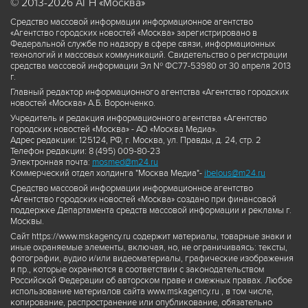
© 2013-2026 АГН «Москва»
Средство массовой информации информационное агентство
«Агентство городских новостей «Москва» зарегистрировано в
Федеральной службе по надзору в сфере связи, информационных
технологий и массовых коммуникаций. Свидетельство о регистрации
средства массовой информации Эл № ФС77-53980 от 30 апреля 2013
г.
Главный редактор информационного агентства «Агентство городских
новостей «Москва» А.Б. Воронченко.
Учредитель и редакция информационного агентства «Агентство
городских новостей «Москва» - АО «Москва Медиа».
Адрес редакции: 125124, РФ, г. Москва, ул. Правды, д. 24, стр. 2
Телефон редакции: 8 (495) 009-80-23
Электронная почта:
mosmed@m24.ru
Коммерческий отдел холдинга "Москва Медиа"-
ibelous@m24.ru
Средство массовой информации информационное агентство
«Агентство городских новостей «Москва» создано при финансовой
поддержке Департамента средств массовой информации и рекламы г.
Москвы.
Сайт https://www.mskagency.ru содержит материалы, товарные знаки и
иные охраняемые элементы, включая, но, не ограничиваясь: тексты,
фотографии, аудио и/или видеоматериалы, графические изображения
и пр., которые охраняются в соответствии с законодательством
Российской Федерации об авторском праве и смежных правах. Любое
использование материалов сайта www.mskagency.ru , в том числе,
копирование, распространение или опубликование, обязательно