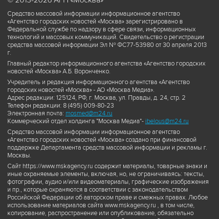
© 2013-2026 АГН «Москва»
Средство массовой информации информационное агентство
«Агентство городских новостей «Москва» зарегистрировано в
Федеральной службе по надзору в сфере связи, информационных
технологий и массовых коммуникаций. Свидетельство о регистрации
средства массовой информации Эл № ФС77-53980 от 30 апреля 2013
г.
Главный редактор информационного агентства «Агентство городских
новостей «Москва» А.Б. Воронченко.
Учредитель и редакция информационного агентства «Агентство
городских новостей «Москва» - АО «Москва Медиа».
Адрес редакции: 125124, РФ, г. Москва, ул. Правды, д. 24, стр. 2
Телефон редакции: 8 (495) 009-80-23
Электронная почта:
mosmed@m24.ru
Коммерческий отдел холдинга "Москва Медиа"-
ibelous@m24.ru
Средство массовой информации информационное агентство
«Агентство городских новостей «Москва» создано при финансовой
поддержке Департамента средств массовой информации и рекламы г.
Москвы.
Сайт https://www.mskagency.ru содержит материалы, товарные знаки и
иные охраняемые элементы, включая, но, не ограничиваясь: тексты,
фотографии, аудио и/или видеоматериалы, графические изображения
и пр., которые охраняются в соответствии с законодательством
Российской Федерации об авторском праве и смежных правах. Любое
использование материалов сайта www.mskagency.ru , в том числе,
копирование, распространение или опубликование, обязательно