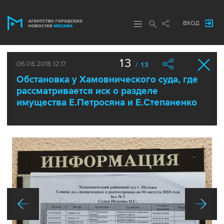
ВХОД
13
06.08.2018 12:17
/ 13
Обстановка у Хамовнического суда, где
рассматривается иск о разделе
имущества Е.Петросяна и Е.Степаненко