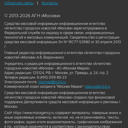
Обратная связь
Контакты
© 2013-2026 АГН «Москва»
Средство массовой информации информационное агентство
«Агентство городских новостей «Москва» зарегистрировано в
Федеральной службе по надзору в сфере связи, информационных
технологий и массовых коммуникаций. Свидетельство о регистрации
средства массовой информации Эл № ФС77-53980 от 30 апреля 2013
г.
Главный редактор информационного агентства «Агентство городских
новостей «Москва» А.Б. Воронченко.
Учредитель и редакция информационного агентства «Агентство
городских новостей «Москва» - АО «Москва Медиа».
Адрес редакции: 125124, РФ, г. Москва, ул. Правды, д. 24, стр. 2
Телефон редакции: 8 (495) 009-80-23
Электронная почта:
mosmed@m24.ru
Коммерческий отдел холдинга "Москва Медиа"-
ibelous@m24.ru
Средство массовой информации информационное агентство
«Агентство городских новостей «Москва» создано при финансовой
поддержке Департамента средств массовой информации и рекламы г.
Москвы.
Сайт https://www.mskagency.ru содержит материалы, товарные знаки и
иные охраняемые элементы, включая, но, не ограничиваясь: тексты,
фотографии, аудио и/или видеоматериалы, графические изображения
и пр., которые охраняются в соответствии с законодательством