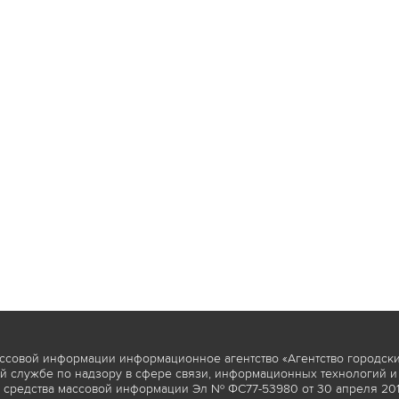
ссовой информации информационное агентство «Агентство городски
 службе по надзору в сфере связи, информационных технологий и
 средства массовой информации Эл № ФС77-53980 от 30 апреля 2013