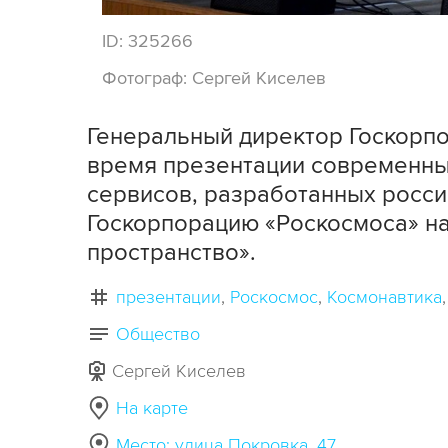
ID:
325266
Фотограф:
Сергей Киселев
Генеральный директор Госкорп
время презентации современны
сервисов, разработанных росс
Госкорпорацию «Роскосмоса» н
пространство».
презентации
Роскосмос
Космонавтика
Общество
Сергей Киселев
На карте
Место: улица Покровка, 47