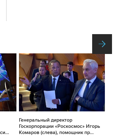
Генеральный директор
Генеральный
Госкорпорации «Роскосмос» Игорь
Госкорпораци
и...
Комаров (слева), помощник пр...
Комаров во в