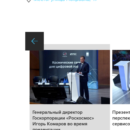
ных и
Генеральный директор
Презен
ских
Госкорпорации «Роскосмос»
перспек
 росси...
Игорь Комаров во время
сервисо
презентации...