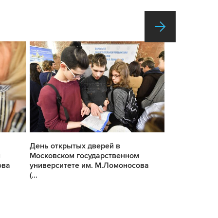
День открытых дверей в
День открыты
м
Московском государственном
Московском 
ова
университете им. М.Ломоносова
университете
(...
(...