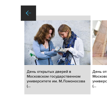
в
День открытых дверей в
День от
енном
Московском государственном
Московс
моносова
университете им. М.Ломоносова
универс
(...
(...