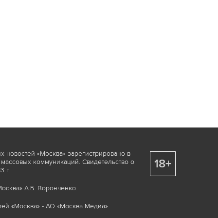
х новостей «Москва» зарегистрировано в
18+
 массовых коммуникаций. Свидетельство о
 г.
осква» А.Б. Воронченко.
ей «Москва» - АО «Москва Медиа».