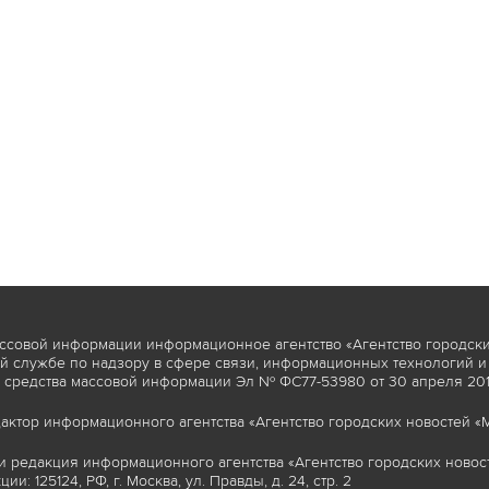
ссовой информации информационное агентство «Агентство городски
 службе по надзору в сфере связи, информационных технологий и
 средства массовой информации Эл № ФС77-53980 от 30 апреля 2013
актор информационного агентства «Агентство городских новостей «М
и редакция информационного агентства «Агентство городских новост
ии: 125124, РФ, г. Москва, ул. Правды, д. 24, стр. 2