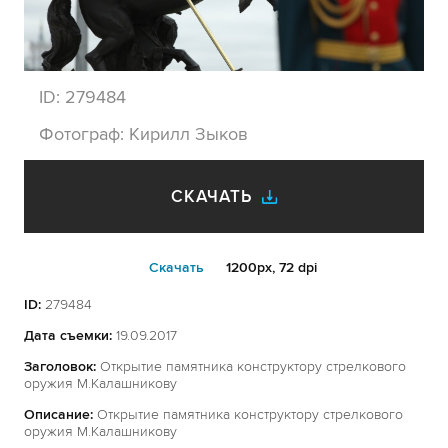
ID:
279484
Фотограф:
Кирилл Зыков
СКАЧАТЬ
Cкачать
1200px, 72 dpi
ID:
279484
Дата съемки:
19.09.2017
Заголовок:
Открытие памятника конструктору стрелкового
оружия М.Калашникову
Описание:
Открытие памятника конструктору стрелкового
оружия М.Калашникову