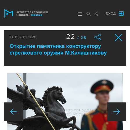
ВХОД
22
19.09.2017 11:28
/ 28
Открытие памятника конструктору
стрелкового оружия М.Калашникову