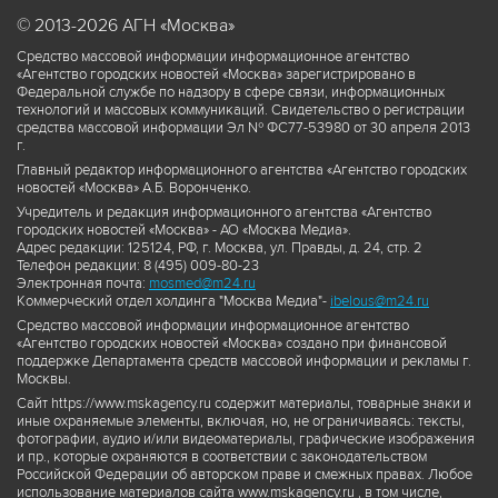
© 2013-2026 АГН «Москва»
Средство массовой информации информационное агентство
«Агентство городских новостей «Москва» зарегистрировано в
Федеральной службе по надзору в сфере связи, информационных
технологий и массовых коммуникаций. Свидетельство о регистрации
средства массовой информации Эл № ФС77-53980 от 30 апреля 2013
г.
Главный редактор информационного агентства «Агентство городских
новостей «Москва» А.Б. Воронченко.
Учредитель и редакция информационного агентства «Агентство
городских новостей «Москва» - АО «Москва Медиа».
Адрес редакции: 125124, РФ, г. Москва, ул. Правды, д. 24, стр. 2
Телефон редакции: 8 (495) 009-80-23
Электронная почта:
mosmed@m24.ru
Коммерческий отдел холдинга "Москва Медиа"-
ibelous@m24.ru
Средство массовой информации информационное агентство
«Агентство городских новостей «Москва» создано при финансовой
поддержке Департамента средств массовой информации и рекламы г.
Москвы.
Сайт https://www.mskagency.ru содержит материалы, товарные знаки и
иные охраняемые элементы, включая, но, не ограничиваясь: тексты,
фотографии, аудио и/или видеоматериалы, графические изображения
и пр., которые охраняются в соответствии с законодательством
Российской Федерации об авторском праве и смежных правах. Любое
использование материалов сайта www.mskagency.ru , в том числе,