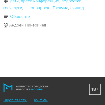
дети
пресс-конференция
подростки
госуслуги
законопроект
Госдума
суицид
Общество
Андрей Никеричев
18+
Обратная связь
Контакты