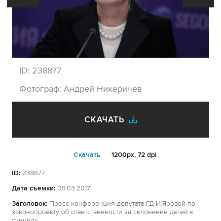
ID:
238877
Фотограф:
Андрей Никеричев
СКАЧАТЬ
Cкачать
1200px, 72 dpi
ID:
238877
Дата съемки:
09.03.2017
Заголовок:
Пресс-конференция депутата ГД И.Яровой по
законопроекту об ответственности за склонение детей к
суициду