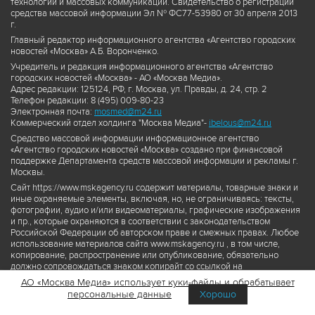
технологий и массовых коммуникаций. Свидетельство о регистрации
средства массовой информации Эл № ФС77-53980 от 30 апреля 2013
г.
Главный редактор информационного агентства «Агентство городских
новостей «Москва» А.Б. Воронченко.
Учредитель и редакция информационного агентства «Агентство
городских новостей «Москва» - АО «Москва Медиа».
Адрес редакции: 125124, РФ, г. Москва, ул. Правды, д. 24, стр. 2
Телефон редакции: 8 (495) 009-80-23
Электронная почта:
mosmed@m24.ru
Коммерческий отдел холдинга "Москва Медиа"-
ibelous@m24.ru
Средство массовой информации информационное агентство
«Агентство городских новостей «Москва» создано при финансовой
поддержке Департамента средств массовой информации и рекламы г.
Москвы.
Сайт https://www.mskagency.ru содержит материалы, товарные знаки и
иные охраняемые элементы, включая, но, не ограничиваясь: тексты,
фотографии, аудио и/или видеоматериалы, графические изображения
и пр., которые охраняются в соответствии с законодательством
Российской Федерации об авторском праве и смежных правах. Любое
использование материалов сайта www.mskagency.ru , в том числе,
копирование, распространение или опубликование, обязательно
должно сопровождаться знаком копирайт со ссылкой на
правообладателя © АО «Москва Медиа», а также гиперссылкой на сайт
АО «Москва Медиа» использует куки-файлы и обрабатывает
www.mskagency.ru как на первоисточник информации. Переработка
персональные данные
Хорошо
материалов сайта www.mskagency.ru не допускается.