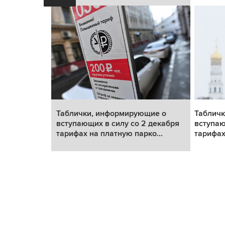
щие о
Таблички, информирующие о
Таблич
 декабря
вступающих в силу со 2 декабря
вступаю
о...
тарифах на платную парко...
тарифах