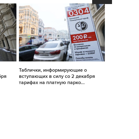
Таблички, информирующие о
Таблички, и
бря
вступающих в силу со 2 декабря
вступающих в
тарифах на платную парко...
тарифах на п