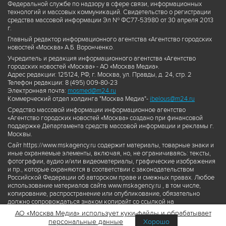
Федеральной службе по надзору в сфере связи, информационных
технологий и массовых коммуникаций. Свидетельство о регистрации
средства массовой информации Эл № ФС77-53980 от 30 апреля 2013
г.
Главный редактор информационного агентства «Агентство городских
новостей «Москва» А.Б. Воронченко.
Учредитель и редакция информационного агентства «Агентство
городских новостей «Москва» - АО «Москва Медиа».
Адрес редакции: 125124, РФ, г. Москва, ул. Правды, д. 24, стр. 2
Телефон редакции: 8 (495) 009-80-23
Электронная почта:
mosmed@m24.ru
Коммерческий отдел холдинга "Москва Медиа"-
ibelous@m24.ru
Средство массовой информации информационное агентство
«Агентство городских новостей «Москва» создано при финансовой
поддержке Департамента средств массовой информации и рекламы г.
Москвы.
Сайт https://www.mskagency.ru содержит материалы, товарные знаки и
иные охраняемые элементы, включая, но, не ограничиваясь: тексты,
фотографии, аудио и/или видеоматериалы, графические изображения
и пр., которые охраняются в соответствии с законодательством
Российской Федерации об авторском праве и смежных правах. Любое
использование материалов сайта www.mskagency.ru , в том числе,
копирование, распространение или опубликование, обязательно
должно сопровождаться знаком копирайт со ссылкой на
правообладателя © АО «Москва Медиа», а также гиперссылкой на сайт
АО «Москва Медиа» использует куки-файлы и обрабатывает
www.mskagency.ru как на первоисточник информации. Переработка
персональные данные
Хорошо