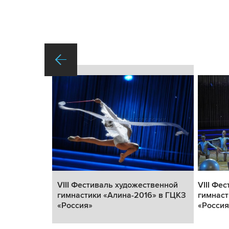
а по
VIII Фестиваль художественной
VIII Фе
тике
гимнастики «Алина-2016» в ГЦКЗ
гимнаст
естивал...
«Россия»
«Россия