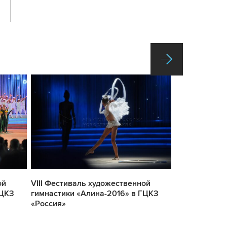
ой
VIII Фестиваль художественной
VIII Фестива
ГЦКЗ
гимнастики «Алина-2016» в ГЦКЗ
гимнастики «
«Россия»
«Россия»