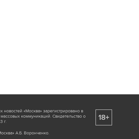
х новостей «Москва» зарегистрировано в
18+
 массовых коммуникаций. Свидетельство о
 г.
осква» А.Б. Воронченко.