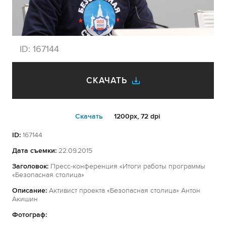
ID:
167144
СКАЧАТЬ
Cкачать
1200px, 72 dpi
ID:
167144
Дата съемки:
22.09.2015
Заголовок:
Пресс-конференция «Итоги работы программы
«Безопасная столица»
Описание:
Активист проекта «Безопасная столица» Антон
Акишин
Фотограф: