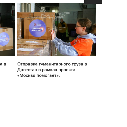
а в
Отправка гуманитарного груза в
Отправка гум
Дагестан в рамках проекта
Дагестан в р
«Москва помогает».
«Москва помо