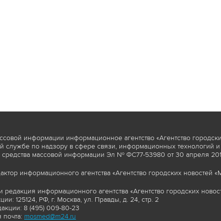
ссовой информации информационное агентство «Агентство городски
 службе по надзору в сфере связи, информационных технологий и
 средства массовой информации Эл № ФС77-53980 от 30 апреля 2013
актор информационного агентства «Агентство городских новостей «М
и редакция информационного агентства «Агентство городских новост
ии: 125124, РФ, г. Москва, ул. Правды, д. 24, стр. 2
акции: 8 (495) 009-80-23
 почта:
mosmed@m24.ru