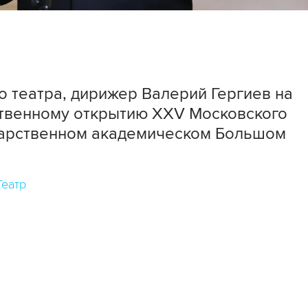
 театра, дирижер Валерий Гергиев на
твенному открытию XXV Московского
ударственном академическом Большом
Театр