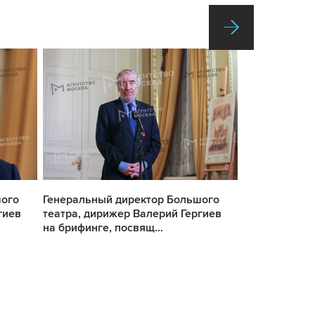
шого
Генеральный директор Большого
Генеральный
гиев
театра, дирижер Валерий Гергиев
театра, дири
на брифинге, посвящ...
на брифинге, 