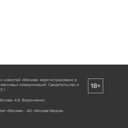
х новостей «Москва» зарегистрировано в
18+
 массовых коммуникаций. Свидетельство о
 г.
осква» А.Б. Воронченко.
ей «Москва» - АО «Москва Медиа».