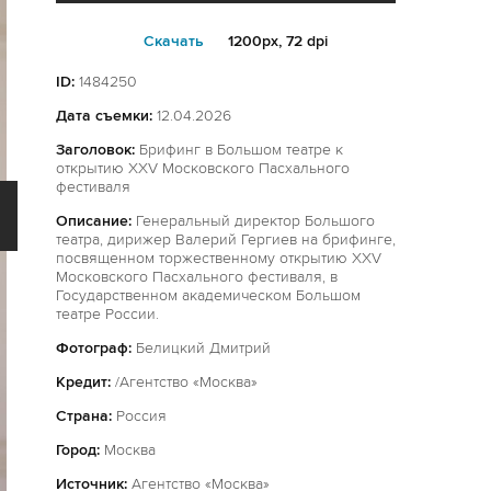
Cкачать
1200px, 72 dpi
ID:
1484250
Дата съемки:
12.04.2026
Заголовок:
Брифинг в Большом театре к
открытию XXV Московского Пасхального
фестиваля
Описание:
Генеральный директор Большого
театра, дирижер Валерий Гергиев на брифинге,
посвященном торжественному открытию XXV
Московского Пасхального фестиваля, в
Государственном академическом Большом
театре России.
Фотограф:
Белицкий Дмитрий
Кредит:
/Агентство «Москва»
Страна:
Россия
Город:
Москва
Источник:
Агентство «Москва»