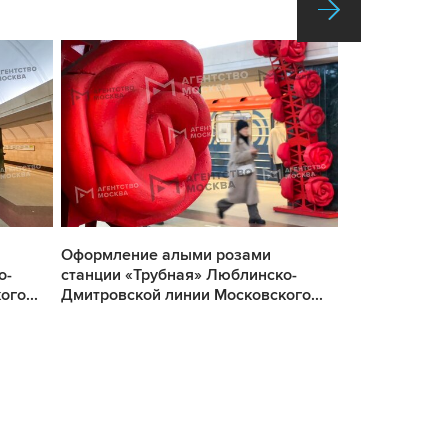
Оформление алыми розами
Оформление 
о-
станции «Трубная» Люблинско-
станции «Тру
го...
Дмитровской линии Московского...
Дмитровской 