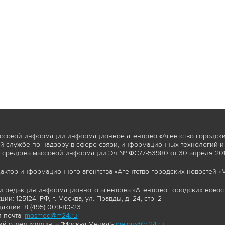
ссовой информации информационное агентство «Агентство городски
 службе по надзору в сфере связи, информационных технологий и
 средства массовой информации Эл № ФС77-53980 от 30 апреля 2013
актор информационного агентства «Агентство городских новостей «М
и редакция информационного агентства «Агентство городских новост
ии: 125124, РФ, г. Москва, ул. Правды, д. 24, стр. 2
акции: 8 (495) 009-80-23
 почта:
mosmed@m24.ru
й отдел холдинга "Москва Медиа"-
ibelous@m24.ru