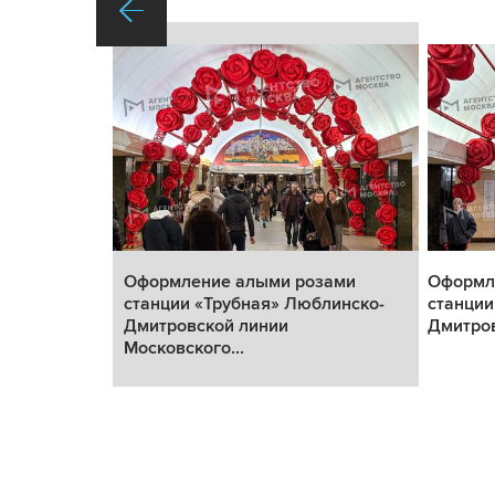
ами
Оформление алыми розами
Оформл
линско-
станции «Трубная» Люблинско-
станции
овского...
Дмитровской линии
Дмитров
Московского...