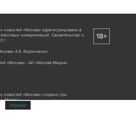
х новостей «Москва» зарегистрировано в
18+
 массовых коммуникаций. Свидетельство о
 г.
осква» А.Б. Воронченко.
ей «Москва» - АО «Москва Медиа».
х новостей «Москва» создано при
г. Москвы.
Хорошо
няемые элементы, включая, но, не
изображения и пр., которые охраняются в
и смежных правах. Любое использование
ие или опубликование, обязательно должно
Медиа», а также гиперссылкой на сайт