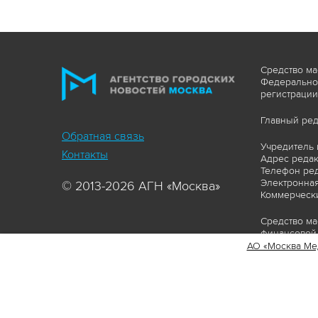
Средство ма
Федеральной
регистрации
Главный ред
Обратная связь
Учредитель 
Контакты
Адрес редакц
Телефон ред
Электронная
© 2013-2026 АГН «Москва»
Коммерчески
Средство ма
финансовой 
АО «Москва Ме
Сайт https:
ограничивая
соответстви
материалов 
сопровождат