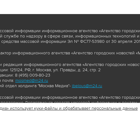
ссовой информации информационное агентство «Агентство городски
 службе по надзору в сфере связи, информационных технологий и
 средства массовой информации Эл № ФС77-53980 от 30 апреля 2013
актор информационного агентства «Агентство городских новостей «М
и редакция информационного агентства «Агентство городских новост
ии: 125124, РФ, г. Москва, ул. Правды, д. 24, стр. 2
акции: 8 (495) 009-80-23
 почта:
mosmed@m24.ru
й отдел холдинга "Москва Медиа"-
ibelous@m24.ru
ссовой информации информационное агентство «Агентство городски
поддержке Департамента средств массовой информации и рекламы 
диа» использует куки-файлы и обрабатывает персональные данные
//www.mskagency.ru содержит материалы, товарные знаки и иные охра
сь: тексты, фотографии, аудио и/или видеоматериалы, графические 
и с законодательством Российской Федерации об авторском праве 
сайта www.mskagency.ru , в том числе, копирование, распространен
ься знаком копирайт со ссылкой на правообладателя © АО «Москва 