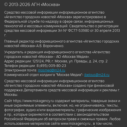
© 2013-2026 АГН «Москва»
Средство массовой информации информационное агентство
«Агентство городских новостей «Москва» зарегистрировано в
Федеральной службе по надзору в сфере связи, информационных
технологий и массовых коммуникаций. Свидетельство о регистрации
средства массовой информации Эл № ФС77-53980 от 30 апреля 2013
г.
Главный редактор информационного агентства «Агентство городских
новостей «Москва» А.Б. Воронченко.
Учредитель и редакция информационного агентства «Агентство
городских новостей «Москва» - АО «Москва Медиа».
Адрес редакции: 125124, РФ, г. Москва, ул. Правды, д. 24, стр. 2
Телефон редакции: 8 (495) 009-80-23
Электронная почта:
mosmed@m24.ru
Коммерческий отдел холдинга "Москва Медиа"-
ibelous@m24.ru
Средство массовой информации информационное агентство
«Агентство городских новостей «Москва» создано при финансовой
поддержке Департамента средств массовой информации и рекламы г.
Москвы.
Сайт https://www.mskagency.ru содержит материалы, товарные знаки и
иные охраняемые элементы, включая, но, не ограничиваясь: тексты,
фотографии, аудио и/или видеоматериалы, графические изображения
и пр., которые охраняются в соответствии с законодательством
Российской Федерации об авторском праве и смежных правах. Любое
использование материалов сайта www.mskagency.ru , в том числе,