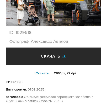
ID:
1029518
Фотограф:
Александр Авилов
СКАЧАТЬ
Cкачать
1200px, 72 dpi
ID:
1029518
Дата съемки:
01.08.2025
Заголовок:
Открытие фестиваля городского хозяйства в
«Лужниках» в рамках «Москвы 2030»