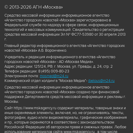
© 2013-2026 АГН «Москва»
Средство массовой информации информационное агентство
«Агентство городских новостей «Москва» зарегистрировано в
Федеральной службе по надзору в сфере связи, информационных
технологий и массовых коммуникаций. Свидетельство о регистрации
средства массовой информации Эл № ФС77-53980 от 30 апреля 2013
г.
Главный редактор информационного агентства «Агентство городских
новостей «Москва» А.Б. Воронченко.
Учредитель и редакция информационного агентства «Агентство
городских новостей «Москва» - АО «Москва Медиа».
Адрес редакции: 125124, РФ, г. Москва, ул. Правды, д. 24, стр. 2
Телефон редакции: 8 (495) 009-80-23
Электронная почта:
mosmed@m24.ru
Коммерческий отдел холдинга "Москва Медиа"-
ibelous@m24.ru
Средство массовой информации информационное агентство
«Агентство городских новостей «Москва» создано при финансовой
поддержке Департамента средств массовой информации и рекламы г.
Москвы.
Сайт https://www.mskagency.ru содержит материалы, товарные знаки и
иные охраняемые элементы, включая, но, не ограничиваясь: тексты,
фотографии, аудио и/или видеоматериалы, графические изображения
и пр., которые охраняются в соответствии с законодательством
Российской Федерации об авторском праве и смежных правах. Любое
использование материалов сайта www.mskagency.ru , в том числе,