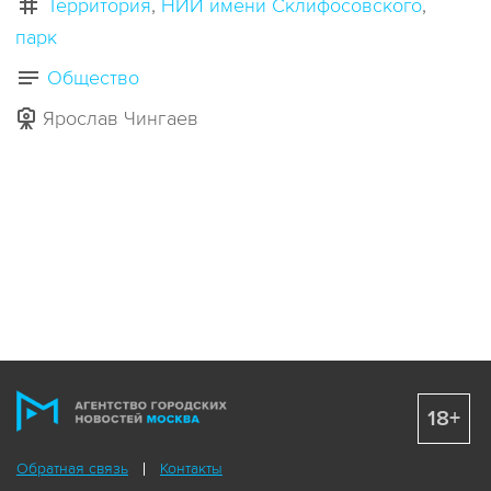
Территория
НИИ имени Склифосовского
парк
Общество
Ярослав Чингаев
18+
Обратная связь
Контакты